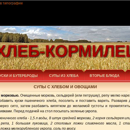
ХЛЕБ-КОРМИЛЕ
УСКИ И БУТЕРБРОДЫ
СУПЫ ИЗ ХЛЕБА
ВТОРЫЕ БЛЮДА
СУПЫ С ХЛЕБОМ И ОВОЩАМИ
 морковью.
Очищенные морковь, сельдерей (или петрушку), репу мелко нарез
добавить куски пшеничного хлеба, посолить и поставить варить. Разварив д
через сито, затем разбавить кипятком до желаемой густоты и прокипятить
ливками. Перед подачей на стол посыпать зеленью укропа.
еничного хлеба - 1,5 л воды, 8 штук средней моркови, 2 корня сельдерея и
репа, 1 большая луковица, 2 столовых ложки сливочного масла, 1 ста
ложка мелкорубленого укропа, соль по вкусу.