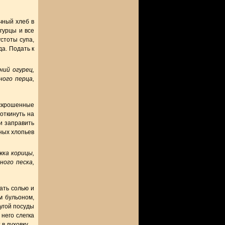
чный хлеб в
гурцы и все
устоты супа,
а. Подать к
ний огурец,
ного перца,
аскрошенные
 откинуть на
 и заправить
пных хлопьев
жка корицы,
ного песка,
ать солью и
м бульоном,
ругой посуды
 него слегка
в духовку.