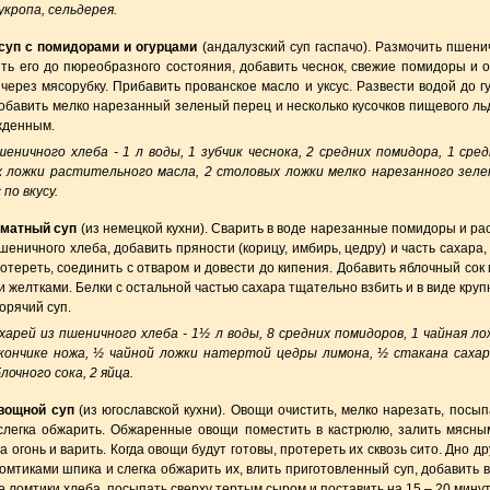
укропа, сельдерея.
суп с помидорами и огурцами
(андалузский суп гаспачо). Размочить пшени
ять его до пюреобразного состояния, добавить чеснок, свежие помидоры и о
через мясорубку. Прибавить прованское масло и уксус. Развести водой до г
добавить мелко нарезанный зеленый перец и несколько кусочков пищевого льд
жденным.
шеничного хлеба - 1 л воды, 1 зубчик чеснока, 2 средних помидора, 1 сред
 ложки растительного масла, 2 столовых ложки мелко нарезанного зеле
 по вкусу.
оматный суп
(из немецкой кухни). Сварить в воде нарезанные помидоры и р
шеничного хлеба, добавить пряности (корицу, имбирь, цедру) и часть сахара,
отереть, соединить с отваром и довести до кипения. Добавить яблочный сок
 желтками. Белки с остальной частью сахара тщательно взбить и в виде кру
горячий суп.
ухарей из пшеничного хлеба - 1½ л воды, 8 средних помидоров, 1 чайная ло
кончике ножа, ½ чайной ложки натертой цедры лимона, ½ стакана сахар
лочного сока, 2 яйца.
вощной суп
(из югославской кухни). Овощи очистить, мелко нарезать, посып
слегка обжарить. Обжаренные овощи поместить в кастрюлю, залить мясны
а огонь и варить. Когда овощи будут готовы, протереть их сквозь сито. Дно д
мтиками шпика и слегка обжарить их, влить приготовленный суп, добавить в
ломтики хлеба, посыпать сверху тертым сыром и поставить на 15 – 20 минут 