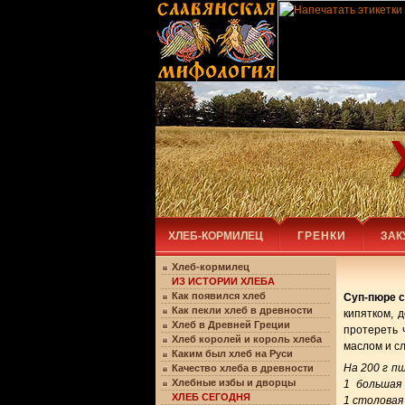
ХЛЕБ-КОРМИЛЕЦ
ГРЕНКИ
ЗАК
Хлеб-кормилец
ИЗ ИСТОРИИ ХЛЕБА
Как появился хлеб
Суп-пюре с
Как пекли хлеб в древности
кипятком, 
Хлеб в Древней Греции
протереть 
Хлеб королей и король хлеба
маслом и с
Каким был хлеб на Руси
На 200 г пш
Качество хлеба в древности
Хлебные избы и дворцы
1 большая 
ХЛЕБ СЕГОДНЯ
1 столовая 