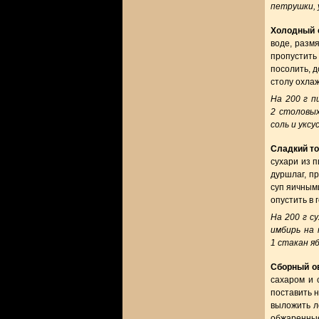
петрушки, 
Холодный 
воде, разм
пропустить 
посолить, 
столу охла
На 200 г п
2 столовых
соль и уксус
Сладкий т
сухари из п
дуршлаг, пр
суп яичными
опустить в 
На 200 г с
имбирь на 
1 стакан яб
Сборный о
сахаром и 
поставить н
выложить ло
обжаренные 