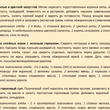
лью и цветной капустой.
Мелко нарезать подготовленные коренья репы, мо
пусту, сельдерей, поместить их в кастрюлю, добавить заранее замоченн
солить, залить горячей водой и варить до готовности. Перед концом вар
шеничный хлеб и заправить репчатым луком, слегка обжаренным в сливочном
шеничного хлеба - 2 л воды, ½ стакана фасоли, 2 средних репы, 2 средн
луковица, ½ небольшого кочана цветной капусты, 1 корень сельдерея, 2 сто
масла, соль по вкусу.
из хлебных корок с зеленым горошком.
Сварить петрушку и мяту, процед
его горошек. Когда горошек разварится, протереть через сито (можно остави
ичного хлеба, салат, лук сварить отдельно, протереть через дуршлаг. 
солить по вкусу, заправить слегка обжаренной мукой с луком. Дать смес
уп, посыпав мелкорубленым укропом.
рок пшеничного хлеба - 1½ л воды, ½ банки (200 г) зеленого горошка, 2 лук
уковицы для жарения), 2 веточки салата, 2 веточки мяты, 2 корешка 
2 столовых ложки сливочного масла, 1 столовая ложка муки, 1 стол
ной зелени укропа.
гороховый суп.
Пшеничный хлеб нарезать на мелкие кусочки, размочить в
рить на масле и залить протертым гороховым супом. Добавить жареный 
кропа, сельдерея.
шеничного хлеба - 2 л протертого горохового супа, 1 стакан молока
 2 столовых ложки сливочного масла, 4 столовых ложки мелко нарезан