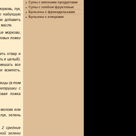
Супы с мясными продуктами
Супы с хлебом фруктовые
рковь, лук,
Бульоны с фрикадельками
ую набухшую
Бульоны с клецками
ки добавить
 масле.
ие моркови,
ловых ложки
ить отвар и
ть и целый).
Смешать все
и вскипеть.
овицы (в том
петрушки с
овая ложка
 молоке или
лук, зелень
, 2 средние
ной зелени