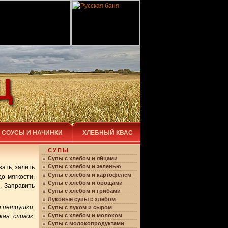
Ц
СОУСЫ И НАЧИНКИ
ХЛЕБНЫЙ КВАС
СУПЫ
Супы с хлебом и яйцами
Супы с хлебом и зеленью
ать, залить
Супы с хлебом и картофелем
о мягкости,
Супы с хлебом и овощами
. Заправить
Супы с хлебом и грибами
Луковые супы с хлебом
ли петрушки,
Супы с луком и сыром
Супы с хлебом и молоком
кан сливок,
Супы с молокопродуктами