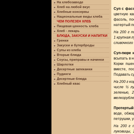
На хлебозаводе
Хлеб на любой вкус
Суп с фасо
Хлебные консервы
цветную ка
Национальные виды хлеба
фасоль, по
ЧЕМ ПОЛЕЗЕН ХЛЕБ
натертый п
Пищевая ценность хлеба
Хлеб - лекарь
На 200 г п
БЛЮДА, ЗАКУСКИ И НАПИТКИ
1 крупная 
Гренки
сливочного 
Закуски и бутерброды
Супы из хлеба
Суп-пюре 
Вторые блюда
всыпать в н
Соусы, приправы и начинки
Корки пшен
Шарлотки
вместе, по
Десертные запеканки
Пудинги
Подавать с
Десертные блюда
На 200 г ко
Хлебный квас
числе ½ л
зеленью, 
мелкорубле
Протертый 
воде, обжа
петрушки, у
На 200 г п
луковицы,