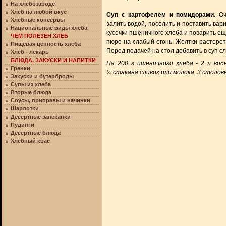
На хлебозаводе
Хлеб на любой вкус
Суп с картофелем и помидорами.
Оч
Хлебные консервы
залить водой, посолить и поставить вар
Национальные виды хлеба
кусочки пшеничного хлеба и поварить еще
ЧЕМ ПОЛЕЗЕН ХЛЕБ
пюре на слабый огонь. Желтки растерет
Пищевая ценность хлеба
Перед подачей на стол добавить в суп с
Хлеб - лекарь
БЛЮДА, ЗАКУСКИ И НАПИТКИ
На 200 г пшеничного хлеба - 2 л вод
Гренки
½ стакана сливок или молока, 3 столовы
Закуски и бутерброды
Супы из хлеба
Вторые блюда
Соусы, приправы и начинки
Шарлотки
Десертные запеканки
Пудинги
Десертные блюда
Хлебный квас