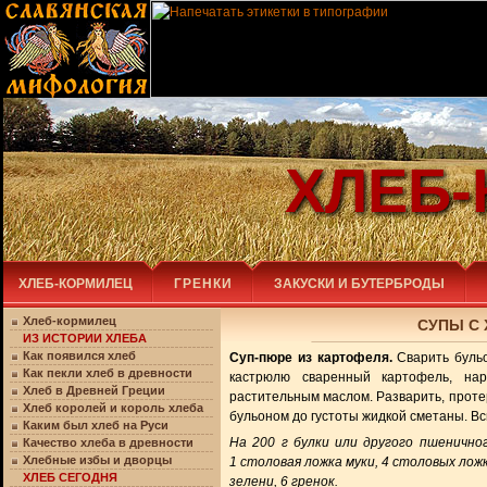
ХЛЕБ
ХЛЕБ-КОРМИЛЕЦ
ГРЕНКИ
ЗАКУСКИ И БУТЕРБРОДЫ
Хлеб-кормилец
СУПЫ С
ИЗ ИСТОРИИ ХЛЕБА
Как появился хлеб
Суп-пюре из картофеля.
Сварить бульо
Как пекли хлеб в древности
кастрюлю сваренный картофель, нар
Хлеб в Древней Греции
растительным маслом. Разварить, проте
Хлеб королей и король хлеба
бульоном до густоты жидкой сметаны. Вс
Каким был хлеб на Руси
На 200 г булки или другого пшеничног
Качество хлеба в древности
Хлебные избы и дворцы
1 столовая ложка муки, 4 столовых ло
ХЛЕБ СЕГОДНЯ
зелени, 6 гренок.