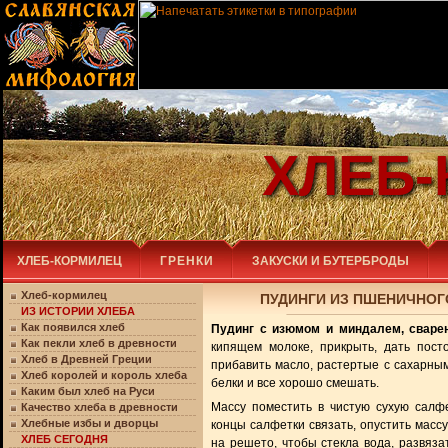
ХЛЕБ
ХЛЕБ-КОРМИЛЕЦ
ГРЕНКИ
ЗАКУСКИ И БУТЕРБРОДЫ
Хлеб-кормилец
ПУДИНГИ ИЗ ПШЕНИЧНОГО
ИЗ ИСТОРИИ ХЛЕБА
Как появился хлеб
Пудинг с изюмом и миндалем, сваре
Как пекли хлеб в древности
кипящем молоке, прикрыть, дать пост
Хлеб в Древней Греции
прибавить масло, растертые с сахарным
Хлеб королей и король хлеба
белки и все хорошо смешать.
Каким был хлеб на Руси
Массу поместить в чистую сухую салфе
Качество хлеба в древности
Хлебные избы и дворцы
концы салфетки связать, опустить массу
ХЛЕБ СЕГОДНЯ
на решето, чтобы стекла вода, развяза