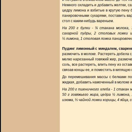
Немного охладить и добавить желтки, с
цедру лимона и взбитые в крутую пену
панировочными сухарями, поставить вар
стол с каким-нибудь вареньем.
На 200 г булки - ¾ стакана молока, 
сахарной пудры, 2 столовых ложки 
½ лимона, 1 столовая ложка панировочн
Пудинг лимонный с миндалем, сварен
размочить в молоке. Растереть добела с
мелко нарезанный говяжий жир, размочен
соль, все растереть, влить пену из ост
связав концы ее, и поместить в кипящую 
До перемешивания массы с белками пос
жидкая, добавить намоченный в молоке и
На 200 г пшеничного хлеба - 1 стакан м
50 г говяжьего жира, цедра ½ лимона,
изюма, ⅓ чайной ложки корицы, 4 яйца, со