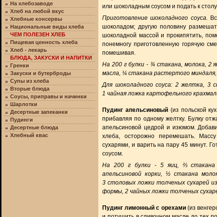
На хлебозаводе
или шоколадным соусом и подать к столу
Хлеб на любой вкус
Приготовление шоколадного соуса.
Вс
Хлебные консервы
шоколадом; другую половину размешат
Национальные виды хлеба
ЧЕМ ПОЛЕЗЕН ХЛЕБ
шоколадной массой и прокипятить, пом
Пищевая ценность хлеба
понемногу приготовленную горячую сме
Хлеб - лекарь
помешивая.
БЛЮДА, ЗАКУСКИ И НАПИТКИ
На 200 г булки - ¾ стакана, молока, 2 
Гренки
масла, ¼ стакана растертого миндаля,
Закуски и бутерброды
Супы из хлеба
Для шоколадного соуса: 2 желтка, 3 с
Вторые блюда
1 чайная ложка картофельного крахмала
Соусы, приправы и начинки
Шарлотки
Пудинг апельсиновый
(из польской кух
Десертные запеканки
прибавляя по одному желтку. Булку отжа
Пудинги
апельсиновой цедрой и изюмом. Добави
Десертные блюда
Хлебный квас
хлеба, осторожно перемешать. Масс
сухарями, и варить на пару 45 минут. Г
соусом.
На 200 г булки - 5 яиц, ⅔ стакана
апельсиновой корки, ½ стакана моло
3 столовых ложки толченых сухарей из
формы, 2 чайных ложки толченых сухар
Пудинг лимонный с орехами
(из венгер
и потушить в сливочном масле до тех по