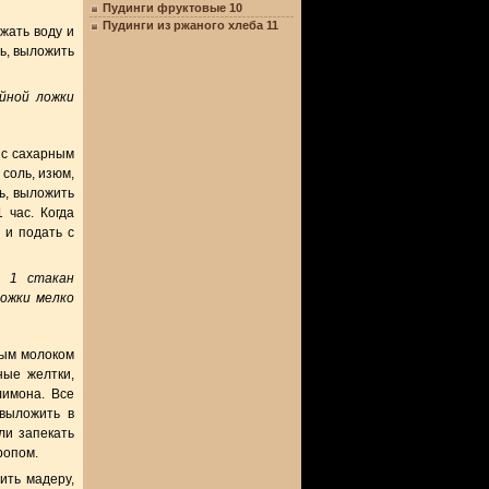
Пудинги фруктовые 10
Пудинги из ржаного хлеба 11
жать воду и
ь, выложить
айной ложки
 с сахарным
 соль, изюм,
ь, выложить
 час. Когда
 и подать с
, 1 стакан
ложки мелко
ным молоком
ные желтки,
лимона. Все
выложить в
ли запекать
ропом.
ить мадеру,