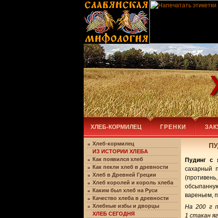
ХЛЕБ-КОРМИЛЕЦ
ГРЕНКИ
ЗАК
Хлеб-кормилец
ПУ
ИЗ ИСТОРИИ ХЛЕБА
Как появился хлеб
Пудинг с 
Как пекли хлеб в древности
сахарный п
Хлеб в Древней Греции
(противень
Хлеб королей и король хлеба
обсыпанную
Каким был хлеб на Руси
вареньем, 
Качество хлеба в древности
Хлебные избы и дворцы
На 200 г п
ХЛЕБ СЕГОДНЯ
1 стакан яг