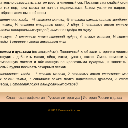
щательно размешать, а затем ввести лимонный сок. Поставить на слабый огон
о тех пор, пока масса не начнет подниматься. Затем, увеличив нагрев,
о образования пышной пены.
шеничного хлеба - ⅓ стакана молока, ½ стакана измельченного миндаля 
изюма, ⅓ стакана сахарного песка, 2 яйца, 1 столовых ложки сливоч
 ложка панировочных сухарей, лимонная цедра по вкусу.
о соуса: 2 столовых ложки сахарной пудры, 4 яичных желтка, ½ стак
воды, 1 столовая ложка лимонного сока.
зюмом и цукатами
(по-австрийски). Пшеничный хлеб залить горячим молоко
остудить, добавить масло, яйца, изюм, цукаты, сахар. Смесь поместить
 смазанную маслом и обсыпанную панировочными сухарями, и запекать
отовый пудинг посыпать сахарным песком.
шеничного хлеба - 1 стакан молока, 2 столовых ложки сливочного мас
х ложки изюма, 1 столовая ложка мелко нарезанных цукатов, 2 стол
песка, 1 столовая ложка панировочных сухарей.
Славянская мифология
|
Русская литература
|
История России в датах
© 2014 Великая Россия