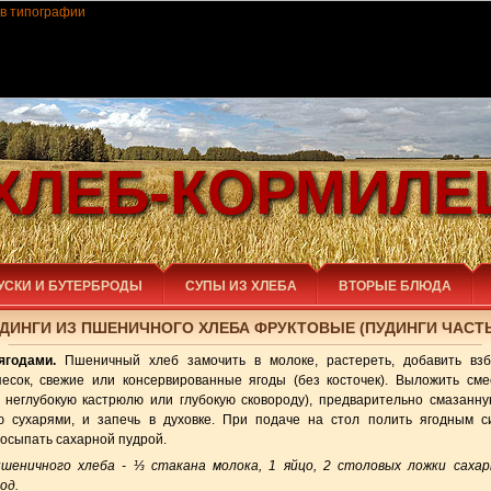
ХЛЕБ-КОРМИЛЕ
УСКИ И БУТЕРБРОДЫ
СУПЫ ИЗ ХЛЕБА
ВТОРЫЕ БЛЮДА
ДИНГИ ИЗ ПШЕНИЧНОГО ХЛЕБА ФРУКТОВЫЕ (ПУДИНГИ ЧАСТЬ
ягодами.
Пшеничный хлеб замочить в молоке, растереть, добавить взб
есок, свежие или консервированные ягоды (без косточек). Выложить см
, неглубокую кастрюлю или глубокую сковороду), предварительно смазанн
 сухарями, и запечь в духовке. При подаче на стол полить ягодным 
посыпать сахарной пудрой.
шеничного хлеба - ⅓ стакана молока, 1 яйцо, 2 столовых ложки сахар
од.