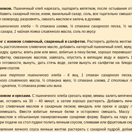
изюмом.
Пшеничный хлеб нарезать, ошпарить кипятком, после остывания от
обавить сахарный песок, изюм, ванильный сахар, соль, все тщательно смешат
 сковороду, разровнять, смазать маслом и запечь в духовке.
шеничного хлеба - ⅔ стакана изюма, ¼ стакана сахарного песка, ½ ч
сахара, 1 чайная ложка сливочного масла, соль по вкусу.
г с изюмом сливочный, сваренный в салфетке.
Растереть добела желтки
ть растопленное сливочное масло, добавить натертый пшеничный хлеб, муку,
едру, цукаты; влить ром или вино, взбитые в пену белки, хорошо перемешат
лфетку, смазанную маслом, завязать, опустить в кипящую воду и варить 1
о готовности, вынуть, дать стечь воде, затем вынуть из салфетки на блюдо
ким соусом.
ана тертого пшеничного хлеба - 6 яиц, 1 стакан сахарного песка
ого сливочного масла, ½ стакана муки, ½ стакана изюма, 2 столовых 
 цукатов, ⅓ стакана рома или вина.
зюмом и орехами.
С пшеничного хлеба срезать корки, мякиш залить кипяче
ми, оставить на 30 – 40 минут, а затем хорошо растереть. Добавить яич
со сливочным маслом и сахарным песком, миндаль или орехи и цедру 
ремешать. Ввести взбитые яичные белки и осторожно смешать. Массу 
маслом и обсыпанную панировочными сухарями форму. Варить на пару и
При подаче на стол пудинг полить яичным соусом, сливками или фруктовым си
овления яичного соуса яичные желтки растереть с сахарной пудрой, добав