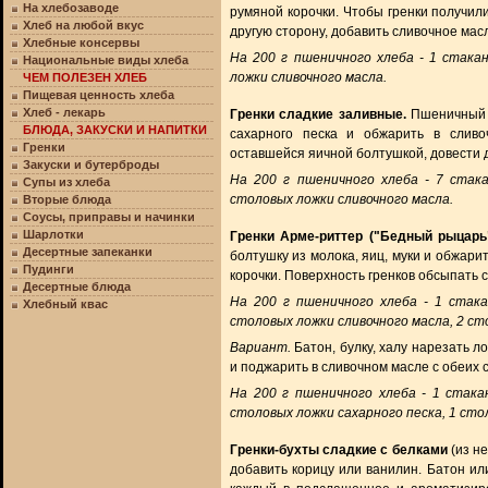
На хлебозаводе
румяной корочки. Чтобы гренки получили
Хлеб на любой вкус
другую сторону, добавить сливочное мас
Хлебные консервы
На 200 г пшеничного хлеба - 1 стакан
Национальные виды хлеба
ложки сливочного масла.
ЧЕМ ПОЛЕЗЕН ХЛЕБ
Пищевая ценность хлеба
Хлеб - лекарь
Гренки сладкие заливные.
Пшеничный х
БЛЮДА, ЗАКУСКИ И НАПИТКИ
сахарного песка и обжарить в сливо
Гренки
оставшейся яичной болтушкой, довести до
Закуски и бутерброды
На 200 г пшеничного хлеба - 7 стака
Супы из хлеба
столовых ложки сливочного масла.
Вторые блюда
Соусы, приправы и начинки
Шарлотки
Гренки Арме-риттер ("Бедный рыцарь"
Десертные запеканки
болтушку из молока, яиц, муки и обжари
Пудинги
корочки. Поверхность гренков обсыпать 
Десертные блюда
На 200 г пшеничного хлеба - 1 стака
Хлебный квас
столовых ложки сливочного масла, 2 ст
Вариант.
Батон, булку, халу нарезать л
и поджарить в сливочном масле с обеих 
На 200 г пшеничного хлеба - 1 стакан
столовых ложки сахарного песка, 1 сто
Гренки-бухты сладкие с белками
(из не
добавить корицу или ванилин. Батон ил