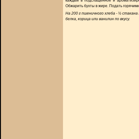
каждый в подслащенное и ароматизиро
Обжарить бухты в жире. Подать горячими
На 200 г пшеничного хлеба - ½ стакана 
белка, корица или ванилин по вкусу.