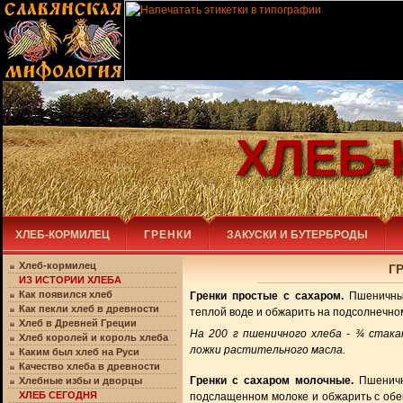
ХЛЕБ
ХЛЕБ-КОРМИЛЕЦ
ГРЕНКИ
ЗАКУСКИ И БУТЕРБРОДЫ
Хлеб-кормилец
Г
ИЗ ИСТОРИИ ХЛЕБА
Как появился хлеб
Гренки простые с сахаром.
Пшеничный
Как пекли хлеб в древности
теплой воде и обжарить на подсолнечно
Хлеб в Древней Греции
На 200 г пшеничного хлеба - ¾ стака
Хлеб королей и король хлеба
ложки растительного масла.
Каким был хлеб на Руси
Качество хлеба в древности
Гренки с сахаром молочные.
Пшеничны
Хлебные избы и дворцы
ХЛЕБ СЕГОДНЯ
подслащенном молоке и обжарить с обе