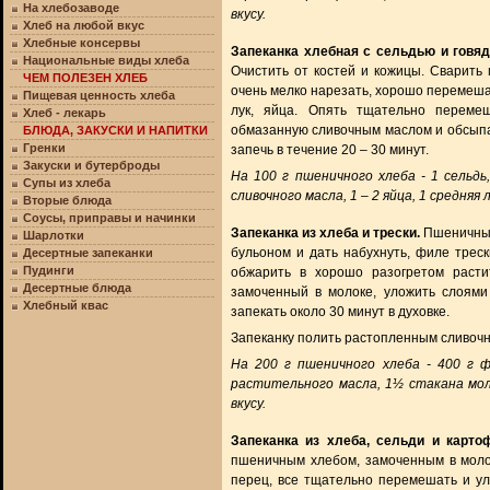
На хлебозаводе
вкусу.
Хлеб на любой вкус
Хлебные консервы
Запеканка хлебная с сельдью и говяд
Национальные виды хлеба
Очистить от костей и кожицы. Сварить 
ЧЕМ ПОЛЕЗЕН ХЛЕБ
очень мелко нарезать, хорошо перемеша
Пищевая ценность хлеба
лук, яйца. Опять тщательно перемеш
Хлеб - лекарь
обмазанную сливочным маслом и обсыпа
БЛЮДА, ЗАКУСКИ И НАПИТКИ
Гренки
запечь в течение 20 – 30 минут.
Закуски и бутерброды
На 100 г пшеничного хлеба - 1 сельдь
Супы из хлеба
сливочного масла, 1 – 2 яйца, 1 средняя 
Вторые блюда
Соусы, приправы и начинки
Запеканка из хлеба и трески.
Пшеничный
Шарлотки
бульоном и дать набухнуть, филе трес
Десертные запеканки
Пудинги
обжарить в хорошо разогретом расти
Десертные блюда
замоченный в молоке, уложить слоями
Хлебный квас
запекать около 30 минут в духовке.
Запеканку полить растопленным сливочн
На 200 г пшеничного хлеба - 400 г 
растительного масла, 1½ стакана моло
вкусу.
Запеканка из хлеба, сельди и карт
пшеничным хлебом, замоченным в моло
перец, все тщательно перемешать и ул