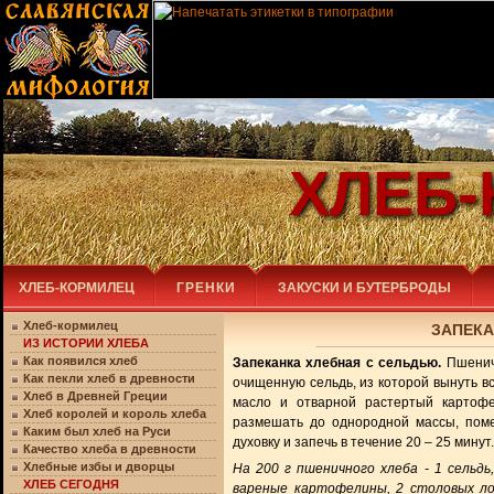
ХЛЕБ
ХЛЕБ-КОРМИЛЕЦ
ГРЕНКИ
ЗАКУСКИ И БУТЕРБРОДЫ
Хлеб-кормилец
ЗАПЕКА
ИЗ ИСТОРИИ ХЛЕБА
Как появился хлеб
Запеканка хлебная с сельдью.
Пшеничн
Как пекли хлеб в древности
очищенную сельдь, из которой вынуть вс
Хлеб в Древней Греции
масло и отварной растертый картофе
Хлеб королей и король хлеба
размешать до однородной массы, поме
Каким был хлеб на Руси
духовку и запечь в течение 20 – 25 минут.
Качество хлеба в древности
Хлебные избы и дворцы
На 200 г пшеничного хлеба - 1 сельдь,
ХЛЕБ СЕГОДНЯ
вареные картофелины, 2 столовых лож