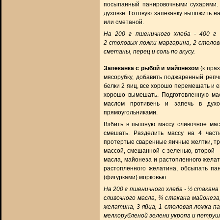
посыпанный панировочными сухарями. 
духовке. Готовую запеканку выложить н
или сметаной.
На 200 г пшеничного хлеба - 400 г 
2 столовых ложки маргарина, 2 столов
сметаны, перец и соль по вкусу.
Запеканка с рыбой и майонезом
(к пра
мясорубку, добавить поджаренный репч
белки 2 яиц, все хорошо перемешать и е
хорошо вымешать. Подготовленную ма
маслом противень и запечь в духо
прямоугольниками.
Взбить в пышную массу сливочное мас
смешать. Разделить массу на 4 част
протертые сваренные яичные желтки, тр
массой, смешанной с зеленью, второй -
масла, майонеза и растопленного желат
растопленного желатина, обсыпать па
(фигурками) морковью.
На 200 г пшеничного хлеба - ½ стакана 
сливочного масла, ¾ стакана майонеза
желатина, 3 яйца, 1 столовая ложка па
мелкорубленой зелени укропа и петрушки