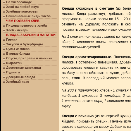
На хлебозаводе
Хлеб на любой вкус
Клецки сухарные в сметане
(из бело
Хлебные консервы
молоке. Когда размокнут, добавить я
Национальные виды хлеба
сформовать шарики весом по 15 – 20 г.
ЧЕМ ПОЛЕЗЕН ХЛЕБ
откинуть на дуршлаг, положить в ско
Пищевая ценность хлеба
посыпать сверху панировочными сухарями
Хлеб - лекарь
БЛЮДА, ЗАКУСКИ И НАПИТКИ
На 1 стакан толченых сухарей из пшени
Гренки
яйцо, 1 столовая ложка сливочного
Закуски и бутерброды
панировочных сухарей.
Супы из хлеба
Вторые блюда
Клецки ароматизированные.
Пшеничный
Соусы, приправы и начинки
молоке. Постепенно помешивая, добавит
Шарлотки
сформовать клецки и сварить их при с
Десертные запеканки
Пудинги
колбасу, слегла обжарить с луком, до
Десертные блюда
соль, тмин. В последний момент запр
Хлебный квас
клецки.
На 200 г пшеничного хлеба - 1 стакан 
колбасы, 1 луковица, 3 помидора, 2 
1 столовая ложка жира, 1 столовая лож
вкусу.
Клецки с печенью
(из венгерской кухни
яйцами, прибавить специи. Печень изм
вместе в однородную массу. Добавить п