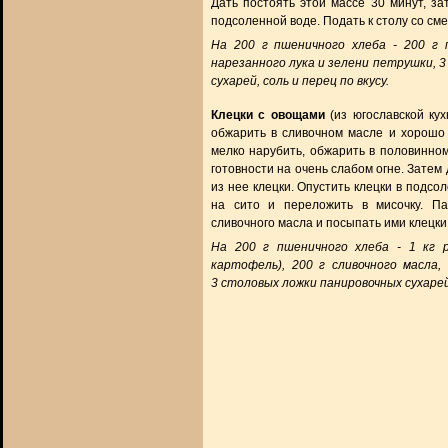
Дать постоять этой массе 30 минут, за
подсоленной воде. Подать к столу со см
На 200 г пшеничного хлеба - 200 г 
нарезанного лука и зелени петрушки, 3
сухарей, соль и перец по вкусу.
Клецки с овощами
(из югославской кух
обжарить в сливочном масле и хорошо 
мелко нарубить, обжарить в половинном
готовности на очень слабом огне. Затем
из нее клецки. Опустить клецки в подсо
на сито и переложить в мисочку. Па
сливочного масла и посыпать ими клецки
На 200 г пшеничного хлеба - 1 кг р
картофель), 200 г сливочного масла,
3 столовых ложки панировочных сухарей,