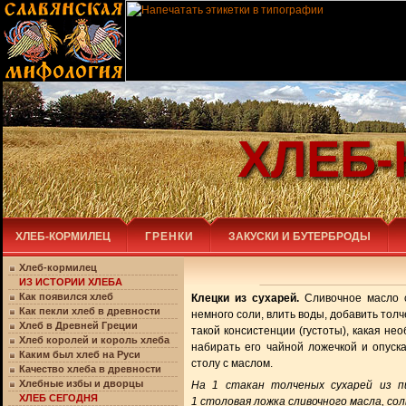
ХЛЕБ
ХЛЕБ-КОРМИЛЕЦ
ГРЕНКИ
ЗАКУСКИ И БУТЕРБРОДЫ
Хлеб-кормилец
ИЗ ИСТОРИИ ХЛЕБА
Как появился хлеб
Клецки из сухарей.
Сливочное масло сл
Как пекли хлеб в древности
немного соли, влить воды, добавить тол
Хлеб в Древней Греции
такой консистенции (густоты), какая не
Хлеб королей и король хлеба
набирать его чайной ложечкой и опуск
Каким был хлеб на Руси
столу с маслом.
Качество хлеба в древности
Хлебные избы и дворцы
На 1 стакан толченых сухарей из п
ХЛЕБ СЕГОДНЯ
1 столовая ложка сливочного масла, соль